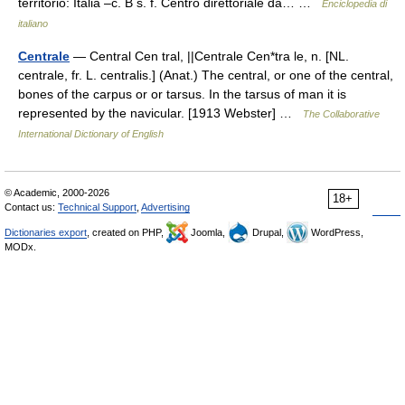
territorio: Italia –c. B s. f. Centro direttoriale da… …
Enciclopedia di
italiano
Centrale
— Central Cen tral, ||Centrale Cen*tra le, n. [NL.
centrale, fr. L. centralis.] (Anat.) The central, or one of the central,
bones of the carpus or or tarsus. In the tarsus of man it is
represented by the navicular. [1913 Webster] …
The Collaborative
International Dictionary of English
© Academic, 2000-2026
18+
Contact us:
Technical Support
,
Advertising
Dictionaries export
, created on PHP,
Joomla,
Drupal,
WordPress,
MODx.