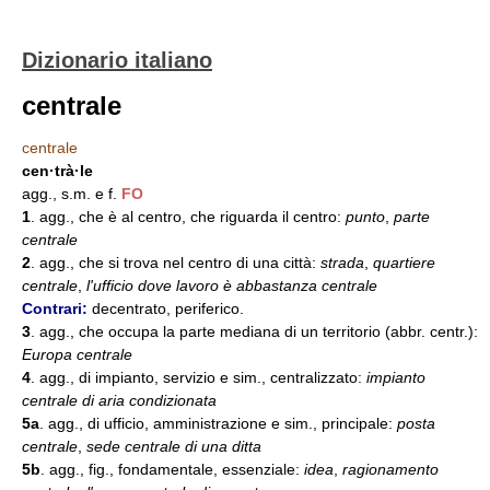
Dizionario italiano
centrale
centrale
cen·trà·le
agg., s.m. e f.
FO
1
. agg., che è al centro, che riguarda il centro:
punto
,
parte
centrale
2
. agg., che si trova nel centro di una città:
strada
,
quartiere
centrale
,
l'ufficio dove lavoro è abbastanza centrale
Contrari:
decentrato, periferico.
3
. agg., che occupa la parte mediana di un territorio (abbr. centr.):
Europa centrale
4
. agg., di impianto, servizio e sim., centralizzato:
impianto
centrale di aria condizionata
5a
. agg., di ufficio, amministrazione e sim., principale:
posta
centrale
,
sede centrale di una ditta
5b
. agg., fig., fondamentale, essenziale:
idea
,
ragionamento