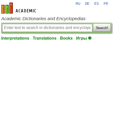
RU
DE
ES
FR
en-academic.com
Academic Dictionaries and Encyclopedias
Search!
Interpretations
Translations
Books
Игры ⚽