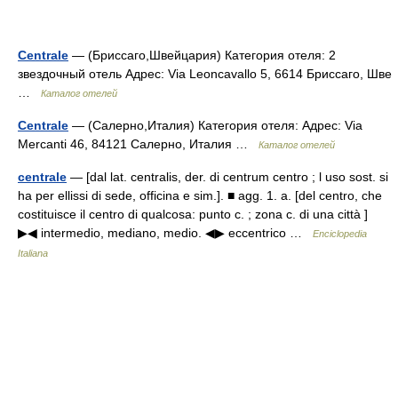
Centrale
— (Бриссаго,Швейцария) Категория отеля: 2
звездочный отель Адрес: Via Leoncavallo 5, 6614 Бриссаго, Шве
…
Каталог отелей
Centrale
— (Салерно,Италия) Категория отеля: Адрес: Via
Mercanti 46, 84121 Салерно, Италия …
Каталог отелей
centrale
— [dal lat. centralis, der. di centrum centro ; l uso sost. si
ha per ellissi di sede, officina e sim.]. ■ agg. 1. a. [del centro, che
costituisce il centro di qualcosa: punto c. ; zona c. di una città ]
▶◀ intermedio, mediano, medio. ◀▶ eccentrico …
Enciclopedia
Italiana