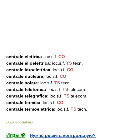
centrale elettrica
: loc.s.f.
CO
centrale elioelettrica
: loc.s.f.
TS
tecn.
centrale idroelettrica
: loc.s.f.
CO
centrale nucleare
: loc.s.f.
CO
centrale solare
: loc.s.f.
TS
tecn.
centrale telefonica
: loc.s.f.
TS
telecom.
centrale telegrafica
: loc.s.f.
TS
telecom.
centrale termica
: loc.s.f.
CO
centrale termoelettrica
: loc.s.f.
TS
tecn.
Dizionario Italiano
.
Игры ⚽
Нужно решить контрольную?